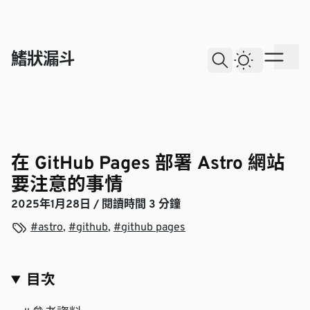
skip to content
鰭狀漏斗
Dark The
Ope
Open Search
在 GitHub Pages 部署 Astro 網站
要注意的事情
2025年1月28日
/ 閱讀時間 3 分鐘
View more blogs with the tag
View more blogs with the tag
View more blogs with the tag
astro
,
github
,
github pages
目次