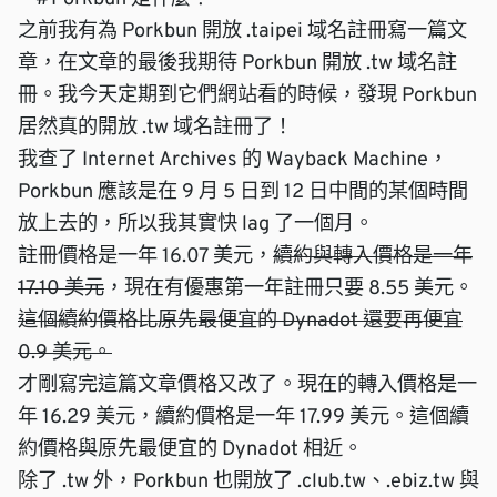
之前我有為
Porkbun 開放 .taipei 域名註冊
寫一篇文
章，在文章的最後我期待
Porkbun
開放 .tw 域名註
冊。我今天定期到它們網站看的時候，發現 Porkbun
居然真的開放
.tw 域名註冊
了！
我查了
Internet Archives 的 Wayback Machine
，
Porkbun 應該是在 9 月 5 日到 12 日中間的某個時間
放上去的，所以我其實快 lag 了一個月。
註冊價格是一年 16.07 美元，
續約與轉入價格是一年
17.10 美元
，現在有優惠第一年註冊只要 8.55 美元。
這個續約價格比原先最便宜的
Dynadot
還要再便宜
0.9 美元。
才剛寫完這篇文章價格又改了。現在的轉入價格是一
年 16.29 美元，續約價格是一年 17.99 美元。這個續
約價格與原先最便宜的
Dynadot
相近。
除了 .tw 外，Porkbun 也開放了 .club.tw、.ebiz.tw 與