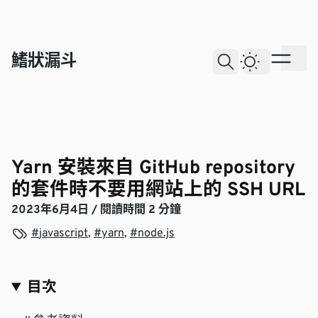
skip to content
鰭狀漏斗
Dark The
Ope
Open Search
Yarn 安裝來自 GitHub repository
的套件時不要用網站上的 SSH URL
2023年6月4日
/ 閱讀時間 2 分鐘
View more blogs with the tag
View more blogs with the tag
View more blogs with the tag
javascript
,
yarn
,
node.js
目次