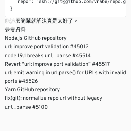
"repo"
: 
"ssh://git@github.com/vrabe/repo.git
}
能這麼簡單就解決真是太好了。
參考資料
Node.js GitHub repository
url: improve port validation #45012
url.parse
node 19.1 breaks
#45514
Revert “url: improve port validation” #45517
url: emit warning in url.parse() for URLs with invalid
ports #45526
Yarn GitHub repository
fix(git): normalize repo url without legacy
url.parse
#5100